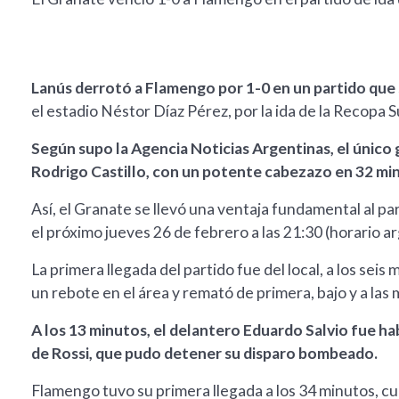
Lanús derrotó a Flamengo por 1-0 en un partido que 
el estadio Néstor Díaz Pérez, por la ida de la Recopa
Según supo la Agencia Noticias Argentinas, el único 
Rodrigo Castillo, con un potente cabezazo en 32 m
Así, el Granate se llevó una ventaja fundamental al pa
el próximo jueves 26 de febrero a las 21:30 (horario a
La primera llegada del partido fue del local, a los se
un rebote en el área y remató de primera, bajo y a las
A los 13 minutos, el delantero Eduardo Salvio fue ha
de Rossi, que pudo detener su disparo bombeado.
Flamengo tuvo su primera llegada a los 34 minutos, 