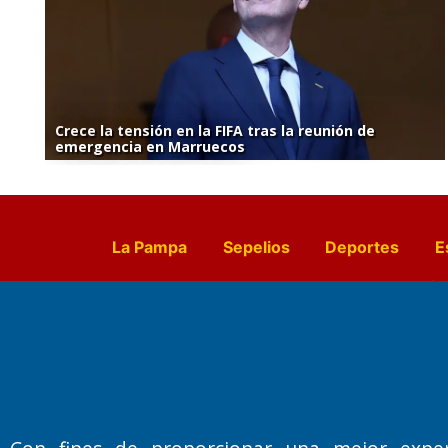
Crece la tensión en la FIFA tras la reunión de
emergencia en Marruecos
La Pampa
Sepelios
Deportes
E
Culturales
Agro La Pampa
Cocin
Farmacias de turno
Entr
Fundado por el
Doctor Antonio 