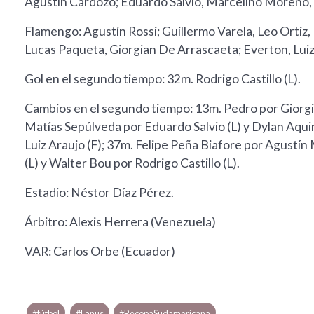
Agustín Cardozo; Eduardo Salvio, Marcelino Moreno, R
Flamengo: Agustín Rossi; Guillermo Varela, Leo Ortiz, 
Lucas Paqueta, Giorgian De Arrascaeta; Everton, Luiz A
Gol en el segundo tiempo: 32m. Rodrigo Castillo (L).
Cambios en el segundo tiempo: 13m. Pedro por Giorgia
Matías Sepúlveda por Eduardo Salvio (L) y Dylan Aquin
Luiz Araujo (F); 37m. Felipe Peña Biafore por Agust
(L) y Walter Bou por Rodrigo Castillo (L).
Estadio: Néstor Díaz Pérez.
Árbitro: Alexis Herrera (Venezuela)
VAR: Carlos Orbe (Ecuador)
#fútbol
#Lanus
#RecopaSudamericana