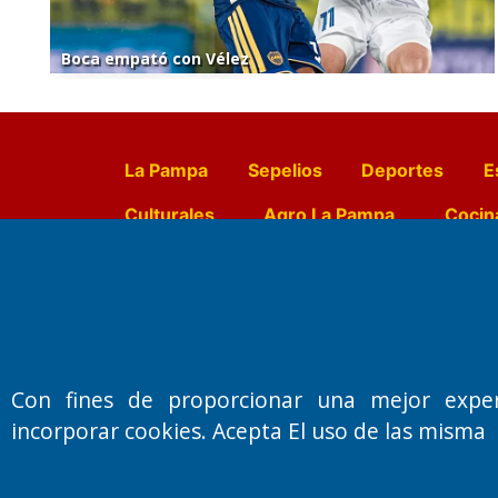
Boca empató con Vélez
La Pampa
Sepelios
Deportes
E
Culturales
Agro La Pampa
Cocin
Farmacias de turno
Entr
Fundado por el
Doctor Antonio 
Con fines de proporcionar una mejor expe
Primera edición: Domingo 3 de May
incorporar cookies. Acepta El uso de las misma
Miembro de ADIRA,ADEPA y CPPAL
Propietario: El Diario SRL
Director Periodístico:
Walter René Goñi