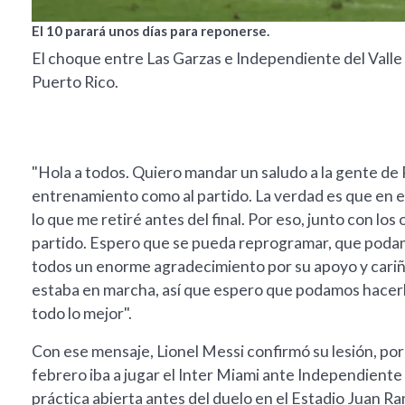
El 10 parará unos días para reponerse.
El choque entre Las Garzas e Independiente del Valle
Puerto Rico.
"Hola a todos. Quiero mandar un saludo a la gente de Pu
entrenamiento como al partido. La verdad es que en e
lo que me retiré antes del final. Por eso, junto con lo
partido. Espero que se pueda reprogramar, que podam
todos un enorme agradecimiento por su apoyo y cariño
estaba en marcha, así que espero que podamos hacerlo
todo lo mejor".
Con ese mensaje, Lionel Messi confirmó su lesión, por
febrero iba a jugar el Inter Miami ante Independiente d
práctica abierta antes del duelo en el Estadio Juan 