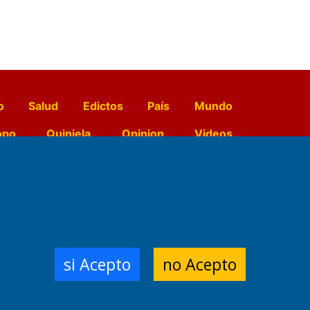
o
Salud
Edictos
País
Mundo
opo
Quiniela
Opinion
Videos
El Diario de Papel en DIGITAL
e Contenidos:
Nemesio
si Acepto
no Acepto
ración,
 Planta Impresora:
,
a, Argentina.