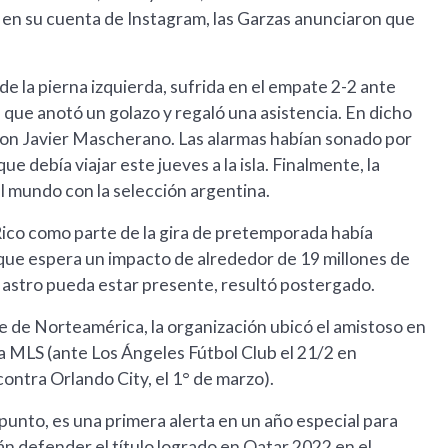
 en su cuenta de Instagram, las Garzas anunciaron que
de la pierna izquierda, sufrida en el empate 2-2 ante
 que anotó un golazo y regaló una asistencia. En dicho
con Javier Mascherano. Las alarmas habían sonado por
e debía viajar este jueves a la isla. Finalmente, la
l mundo con la selección argentina.
ico como parte de la gira de pretemporada había
 que espera un impacto de alrededor de 19 millones de
 astro pueda estar presente, resultó postergado.
e de Norteamérica, la organización ubicó el amistoso en
la MLS (ante Los Ángeles Fútbol Club el 21/2 en
contra Orlando City, el 1° de marzo).
 punto, es una primera alerta en un año especial para
án defender el título logrado en Qatar 2022 en el