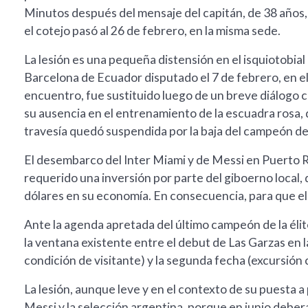
Minutos después del mensaje del capitán, de 38 años,
el cotejo pasó al 26 de febrero, en la misma sede.
La lesión es una pequeña distensión en el isquiotobial 
Barcelona de Ecuador disputado el 7 de febrero, en el
encuentro, fue sustituido luego de un breve diálogo 
su ausencia en el entrenamiento de la escuadra rosa, qu
travesía quedó suspendida por la baja del campeón de
El desembarco del Inter Miami y de Messi en Puerto R
requerido una inversión por parte del giboerno local,
dólares en su economía. En consecuencia, para que el
Ante la agenda apretada del último campeón de la élit
la ventana existente entre el debut de Las Garzas en 
condición de visitante) y la segunda fecha (excursión 
La lesión, aunque leve y en el contexto de su puesta a
Messi y la selección argentina, porque en junio deber