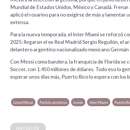
Mundial de Estados Unidos, México y Canadá. Frenar a 
aplicó el rosarino para no exigirse de más y lamentar
extensa.
Para la nueva temporada, el Inter Miami se reforzó co
2025: llegaron el ex Real Madrid Sergio Reguilón, el a
delantero argentino nacionalizado mexicano Germán 
Con Messi como bandera, la franquicia de Florida se c
Soccer, con 1.450 millones de dólares. Todo eso lo ge
esperar unos días más, Puerto Rico lo espera con los b
Lionel Messi
Partido amistoso
lesión
Inter Miami
Puerto Ri
ANTERIOR