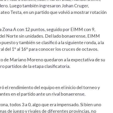
udero. Luego también ingresaron Johan Cruger,
ateo Testa, en un partido que volvió a mostrar rotación
 la Zona A con 12 puntos, seguido por EIMM con 9,
del Norte sin unidades. Del lado bonaerense, EIMM
puesto y también se clasificó a la siguiente ronda, a la
l del 1° al 16° para conocer los cruces de octavos.
junto de Mariano Moreno quedaron a la expectativa de su
o partidos de la etapa clasificatoria.
oró el rendimiento del equipo en el inicio del torneo y
ntes en el partido ante un rival bonaerense.
ona, todos 3 a 0, algo que era impensado. Si bien uno
as de juego y rivales de diferentes provincias, no