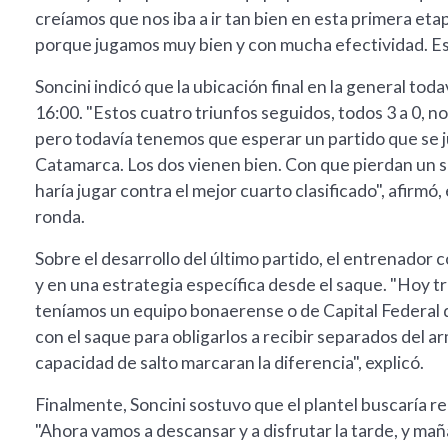
creíamos que nos iba a ir tan bien en esta primera etap
porque jugamos muy bien y con mucha efectividad. Eso 
Soncini indicó que la ubicación final en la general t
16:00. "Estos cuatro triunfos seguidos, todos 3 a 0, n
pero todavía tenemos que esperar un partido que se j
Catamarca. Los dos vienen bien. Con que pierdan un s
haría jugar contra el mejor cuarto clasificado", afirmó
ronda.
Sobre el desarrollo del último partido, el entrenador c
y en una estrategia específica desde el saque. "Hoy 
teníamos un equipo bonaerense o de Capital Federal 
con el saque para obligarlos a recibir separados del ar
capacidad de salto marcaran la diferencia", explicó.
Finalmente, Soncini sostuvo que el plantel buscaría 
"Ahora vamos a descansar y a disfrutar la tarde, y m