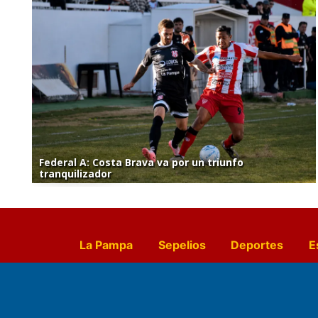
Federal A: Costa Brava va por un triunfo
tranquilizador
La Pampa
Sepelios
Deportes
E
Culturales
Agro La Pampa
Cocin
Farmacias de turno
Entr