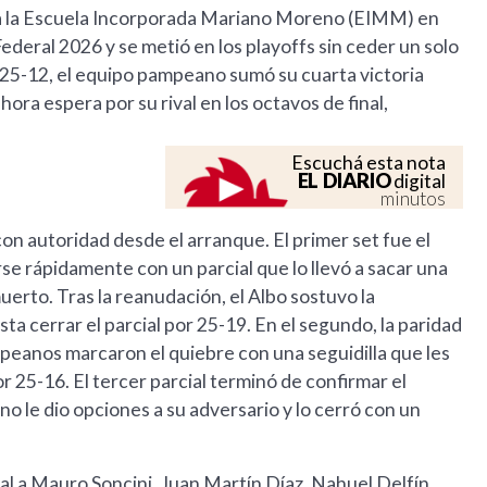
 a la Escuela Incorporada Mariano Moreno (EIMM) en
Federal 2026 y se metió en los playoffs sin ceder un solo
y 25-12, el equipo pampeano sumó su cuarta victoria
hora espera por su rival en los octavos de final,
Escuchá esta nota
EL DIARIO
digital
minutos
on autoridad desde el arranque. El primer set fue el
se rápidamente con un parcial que lo llevó a sacar una
muerto. Tras la reanudación, el Albo sostuvo la
ta cerrar el parcial por 25-19. En el segundo, la paridad
pampeanos marcaron el quiebre con una seguidilla que les
or 25-16. El tercer parcial terminó de confirmar el
o le dio opciones a su adversario y lo cerró con un
ial a Mauro Soncini, Juan Martín Díaz, Nahuel Delfín,