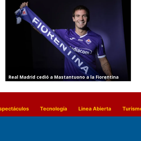
Real Madrid cedió a Mastantuono a la Fiorentina
spectáculos
Tecnología
Linea Abierta
Turism
a y Gastronomía
Suplementos Anuales
Horósc
e Pocillos
Transmisiones en vivo