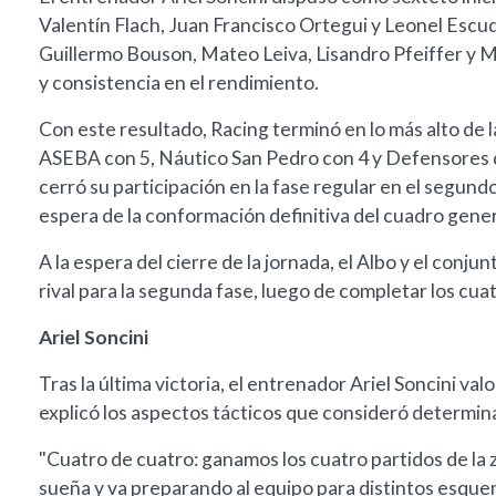
Valentín Flach, Juan Francisco Ortegui y Leonel Esc
Guillermo Bouson, Mateo Leiva, Lisandro Pfeiffer y M
y consistencia en el rendimiento.
Con este resultado, Racing terminó en lo más alto de
ASEBA con 5, Náutico San Pedro con 4 y Defensores 
cerró su participación en la fase regular en el segundo 
espera de la conformación definitiva del cuadro genera
A la espera del cierre de la jornada, el Albo y el con
rival para la segunda fase, luego de completar los cuatr
Ariel Soncini
Tras la última victoria, el entrenador Ariel Soncini val
explicó los aspectos tácticos que consideró determina
"Cuatro de cuatro: ganamos los cuatro partidos de la z
sueña y va preparando al equipo para distintos esquem