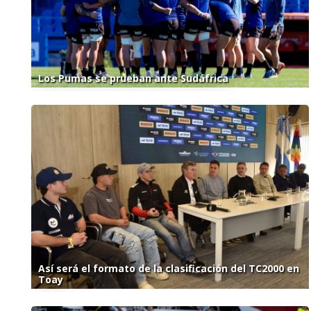
Los Pumas se prueban ante Sudáfrica
Así será el formato de la clasificación del TC2000 en
Toay