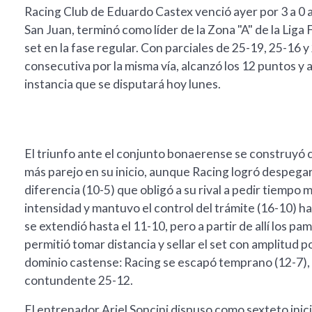
Racing Club de Eduardo Castex venció ayer por 3 a 0
San Juan, terminó como líder de la Zona "A" de la Liga 
set en la fase regular. Con parciales de 25-19, 25-16 
consecutiva por la misma vía, alcanzó los 12 puntos y a
instancia que se disputará hoy lunes.
El triunfo ante el conjunto bonaerense se construyó c
más parejo en su inicio, aunque Racing logró despegar
diferencia (10-5) que obligó a su rival a pedir tiempo 
intensidad y mantuvo el control del trámite (16-10) has
se extendió hasta el 11-10, pero a partir de allí los 
permitió tomar distancia y sellar el set con amplitud p
dominio castense: Racing se escapó temprano (12-7), n
contundente 25-12.
El entrenador Ariel Soncini dispuso como sexteto inic