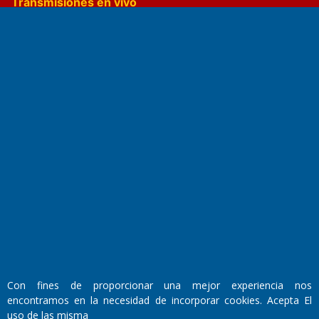
Transmisiones en vivo
El Diario de Papel en DIGITAL
Fundado por el
Doctor Antonio Nemesio
Primera edición: Domingo 3 de Mayo de 1992
Miembro de ADIRA,ADEPA y CPPAL
Con fines de proporcionar una mejor experiencia nos
Propietario: El Diario SRL
Director Periodístico:
encontramos en la necesidad de incorporar cookies. Acepta El
Walter René Goñi
uso de las misma