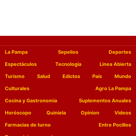
La Pampa
Sepelios
Deportes
Espectáculos
Tecnología
Linea Abierta
Turismo
Salud
Edictos
País
Mundo
Culturales
Agro La Pampa
Cocina y Gastronomía
Suplementos Anuales
Horóscopo
Quiniela
Opinion
Videos
Farmacias de turno
Entre Pocillos