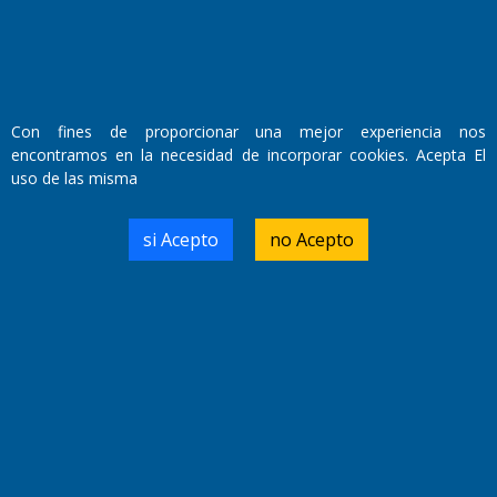
Con fines de proporcionar una mejor experiencia nos
encontramos en la necesidad de incorporar cookies. Acepta El
uso de las misma
si Acepto
no Acepto
Fundado por el
Doctor Antonio Nemesio
Primera edición: Domingo 3 de Mayo de 1992
Miembro de ADIRA,ADEPA y CPPAL
Propietario: El Diario SRL
Director Periodístico:
Walter René Goñi
Domicilio Legal: José Ingenieros 855,
Santa Rosa, La Pampa.
Número de Registro DNDA: