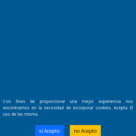
Fundado por el
Doctor Antonio Nemesio
Primera edición: Domingo 3 de Mayo de 1992
Miembro de ADIRA,ADEPA y CPPAL
Propietario: El Diario SRL
Director Periodístico:
Con fines de proporcionar una mejor experiencia nos
Walter René Goñi
encontramos en la necesidad de incorporar cookies. Acepta El
uso de las misma
Domicilio Legal: José Ingenieros 855,
si Acepto
no Acepto
Santa Rosa, La Pampa.