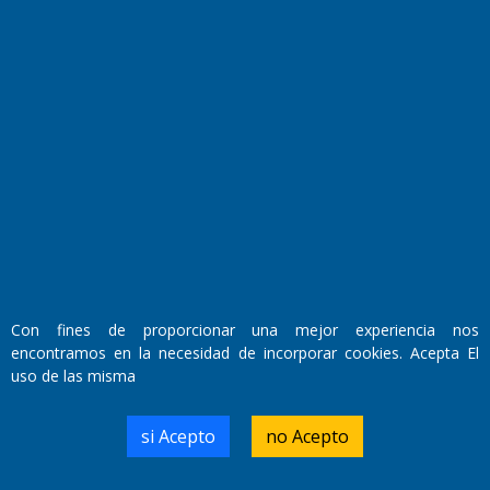
Fundado por el
Doctor Antonio Nemesio
Primera edición: Domingo 3 de Mayo de 1992
Miembro de ADIRA,ADEPA y CPPAL
Propietario: El Diario SRL
Director Periodístico:
Walter René Goñi
Con fines de proporcionar una mejor experiencia nos
encontramos en la necesidad de incorporar cookies. Acepta El
Domicilio Legal: José Ingenieros 855,
uso de las misma
Santa Rosa, La Pampa.
Número de Registro DNDA:
RL-2019-55551274-APN-DNDA#MJ
si Acepto
no Acepto
Edición #
7256
Fecha de Edición:
04/09/20
Fecha de Inicio: 19/10/2000