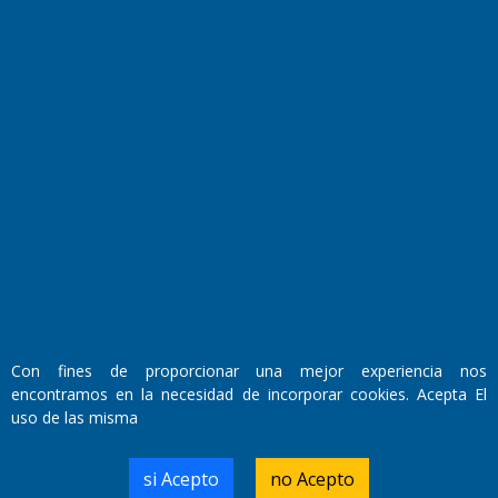
Fundado por el
Doctor Antonio Nemesio
Primera edición: Domingo 3 de Mayo de 1992
Con fines de proporcionar una mejor experiencia nos
Miembro de ADIRA,ADEPA y CPPAL
Propietario: El Diario SRL
encontramos en la necesidad de incorporar cookies. Acepta El
Director Periodístico:
uso de las misma
Walter René Goñi
si Acepto
no Acepto