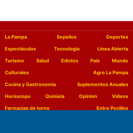
La Pampa
Sepelios
Deportes
Espectáculos
Tecnología
Linea Abierta
Turismo
Salud
Edictos
País
Mundo
Culturales
Agro La Pampa
Cocina y Gastronomía
Suplementos Anuales
Horóscopo
Quiniela
Opinion
Videos
Farmacias de turno
Entre Pocillos
Transmisiones en vivo
El Diario de Papel en DIGITAL