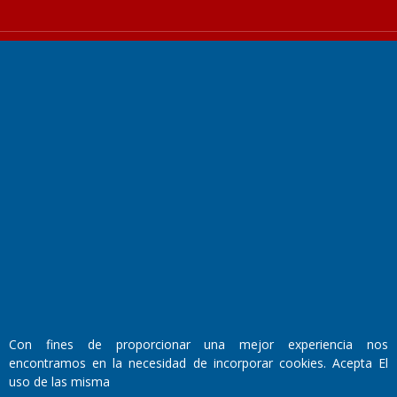
Fundado por el
Doctor Antonio Nemesio
Primera edición: Domingo 3 de Mayo de 1992
Miembro de ADIRA,ADEPA y CPPAL
Propietario: El Diario SRL
Director Periodístico:
Walter René Goñi
Con fines de proporcionar una mejor experiencia nos
encontramos en la necesidad de incorporar cookies. Acepta El
uso de las misma
Domicilio Legal: José Ingenieros 855,