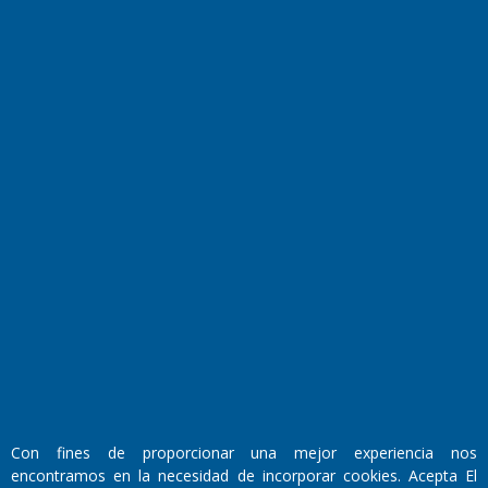
Horóscopo
Quiniela
Opinion
Videos
Farmacias de turno
Entre Pocillos
Transmisiones en vivo
El Diario de Papel en DIGITAL
Con fines de proporcionar una mejor experiencia nos
Fundado por el
Doctor Antonio Nemesio
encontramos en la necesidad de incorporar cookies. Acepta El