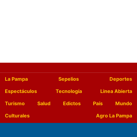
La Pampa
Sepelios
Deportes
Espectáculos
Tecnología
Linea Abierta
Turismo
Salud
Edictos
País
Mundo
Culturales
Agro La Pampa
Cocina y Gastronomía
Suplementos Anuales