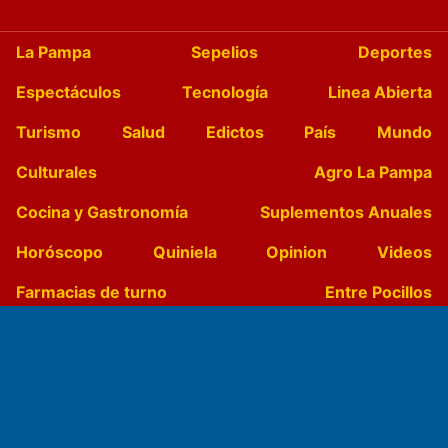
La Pampa
Sepelios
Deportes
Espectáculos
Tecnología
Linea Abierta
Turismo
Salud
Edictos
País
Mundo
Culturales
Agro La Pampa
Cocina y Gastronomía
Suplementos Anuales
Horóscopo
Quiniela
Opinion
Videos
Farmacias de turno
Entre Pocillos
Transmisiones en vivo
El Diario de Papel en DIGITAL