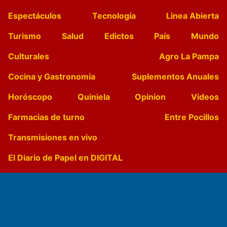
Espectáculos
Tecnología
Linea Abierta
Turismo
Salud
Edictos
País
Mundo
Culturales
Agro La Pampa
Cocina y Gastronomía
Suplementos Anuales
Horóscopo
Quiniela
Opinion
Videos
Farmacias de turno
Entre Pocillos
Transmisiones en vivo
El Diario de Papel en DIGITAL