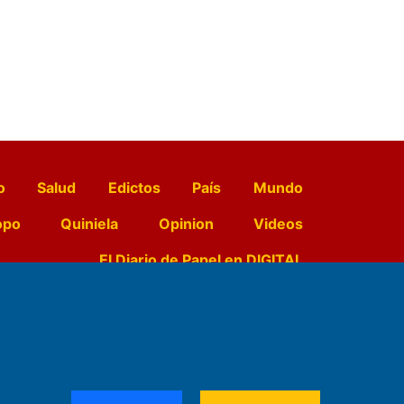
o
Salud
Edictos
País
Mundo
opo
Quiniela
Opinion
Videos
El Diario de Papel en DIGITAL
e Contenidos:
Nemesio
ración,