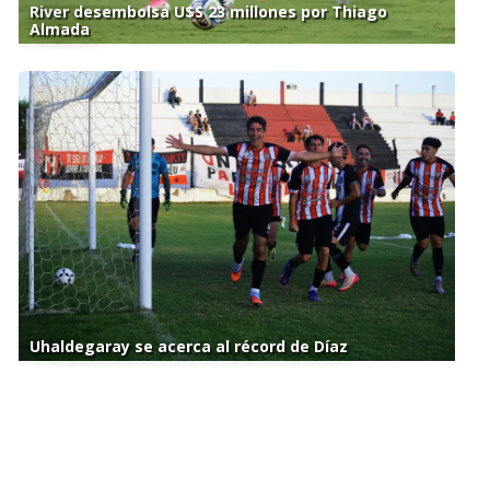
River desembolsa U$S 23 millones por Thiago
Almada
Uhaldegaray se acerca al récord de Díaz