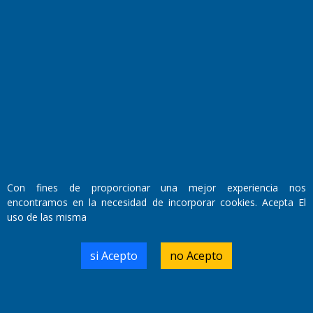
Fundado por el
Doctor Antonio Nemesio
Primera edición: Domingo 3 de Mayo de 1992
Miembro de ADIRA,ADEPA y CPPAL
Propietario: El Diario SRL
Director Periodístico:
Walter René Goñi
Con fines de proporcionar una mejor experiencia nos
encontramos en la necesidad de incorporar cookies. Acepta El
Domicilio Legal: José Ingenieros 855,
uso de las misma
Santa Rosa, La Pampa.
Número de Registro DNDA:
RL-2019-55551274-APN-DNDA#MJ
si Acepto
no Acepto
Edición #
7256
Fecha de Edición:
04/09/20
Fecha de Inicio: 19/10/2000