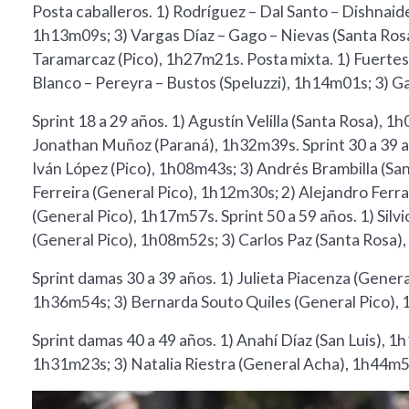
Posta caballeros. 1) Rodríguez – Dal Santo – Dishnaider
1h13m09s; 3) Vargas Díaz – Gago – Nievas (Santa Ros
Taramarcaz (Pico), 1h27m21s. Posta mixta. 1) Fuerte
Blanco – Pereyra – Bustos (Speluzzi), 1h14m01s; 3) G
Sprint 18 a 29 años. 1) Agustín Velilla (Santa Rosa), 
Jonathan Muñoz (Paraná), 1h32m39s. Sprint 30 a 39 
Iván López (Pico), 1h08m43s; 3) Andrés Brambilla (San
Ferreira (General Pico), 1h12m30s; 2) Alejandro Ferra
(General Pico), 1h17m57s. Sprint 50 a 59 años. 1) Silv
(General Pico), 1h08m52s; 3) Carlos Paz (Santa Rosa)
Sprint damas 30 a 39 años. 1) Julieta Piacenza (Genera
1h36m54s; 3) Bernarda Souto Quiles (General Pico)
Sprint damas 40 a 49 años. 1) Anahí Díaz (San Luis), 
1h31m23s; 3) Natalia Riestra (General Acha), 1h44m5