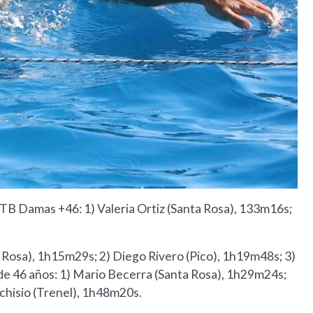
MTB Damas +46: 1) Valeria Ortiz (Santa Rosa), 133m16s;
a Rosa), 1h15m29s; 2) Diego Rivero (Pico), 1h19m48s; 3)
e 46 años: 1) Mario Becerra (Santa Rosa), 1h29m24s;
chisio (Trenel), 1h48m20s.