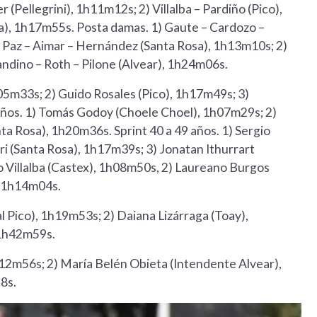
 (Pellegrini), 1h11m12s; 2) Villalba – Pardiño (Pico),
a), 1h17m55s. Posta damas. 1) Gaute – Cardozo –
s Paz – Aimar – Hernández (Santa Rosa), 1h13m10s; 2)
andino – Roth – Pilone (Alvear), 1h24m06s.
1h05m33s; 2) Guido Rosales (Pico), 1h17m49s; 3)
años. 1) Tomás Godoy (Choele Choel), 1h07m29s; 2)
ta Rosa), 1h20m36s. Sprint 40 a 49 años. 1) Sergio
ri (Santa Rosa), 1h17m39s; 3) Jonatan Ithurrart
io Villalba (Castex), 1h08m50s, 2) Laureano Burgos
, 1h14m04s.
l Pico), 1h19m53s; 2) Daiana Lizárraga (Toay),
, 1h42m59s.
1h12m56s; 2) María Belén Obieta (Intendente Alvear),
8s.