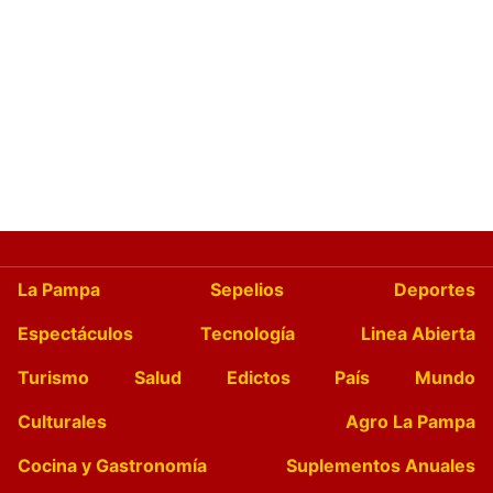
La Pampa
Sepelios
Deportes
Espectáculos
Tecnología
Linea Abierta
Turismo
Salud
Edictos
País
Mundo
Culturales
Agro La Pampa
Cocina y Gastronomía
Suplementos Anuales