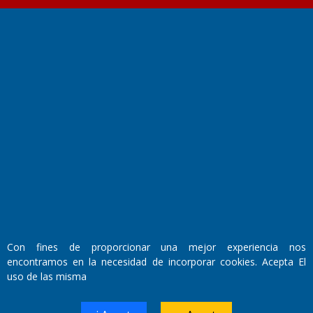
Fundado por el
Doctor Antonio Nemesio
Primera edición: Domingo 3 de Mayo de 1992
Miembro de ADIRA,ADEPA y CPPAL
Propietario: El Diario SRL
Director Periodístico:
Walter René Goñi
Con fines de proporcionar una mejor experiencia nos
encontramos en la necesidad de incorporar cookies. Acepta El
uso de las misma
Domicilio Legal: José Ingenieros 855,
Santa Rosa, La Pampa.