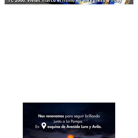
TC 2000: Vivian marcó el ritmo en el regreso a Toay