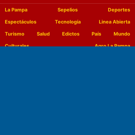
La Pampa
Sepelios
Deportes
Espectáculos
Tecnología
Linea Abierta
Turismo
Salud
Edictos
País
Mundo
Culturales
Agro La Pampa
Cocina y Gastronomía
Suplementos Anuales
Horóscopo
Quiniela
Opinion
Videos
Farmacias de turno
Entre Pocillos
Transmisiones en vivo
El Diario de Papel en DIGITAL