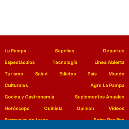
La Pampa
Sepelios
Deportes
Espectáculos
Tecnología
Linea Abierta
Turismo
Salud
Edictos
País
Mundo
Culturales
Agro La Pampa
Cocina y Gastronomía
Suplementos Anuales
Horóscopo
Quiniela
Opinion
Videos
Farmacias de turno
Entre Pocillos