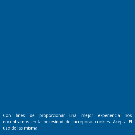
Transmisiones en vivo
El Diario de Papel en DIGITAL
Fundado por el
Doctor Antonio Nemesio
Primera edición: Domingo 3 de Mayo de 1992
Con fines de proporcionar una mejor experiencia nos
Miembro de ADIRA,ADEPA y CPPAL
encontramos en la necesidad de incorporar cookies. Acepta El
Propietario: El Diario SRL
uso de las misma
Director Periodístico:
Walter René Goñi