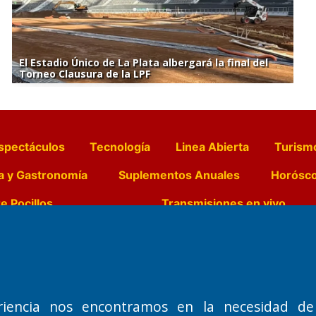
El Estadio Único de La Plata albergará la final del
Torneo Clausura de la LPF
spectáculos
Tecnología
Linea Abierta
Turism
a y Gastronomía
Suplementos Anuales
Horósc
e Pocillos
Transmisiones en vivo
Nemesio
Domicilio Legal: José Ingenieros 855,
Director General d
o de 1992
Santa Rosa, La Pampa.
Dr. Jorge Ricardo 
riencia nos encontramos en la necesidad de
Número de Registro DNDA:
Redacción, Administ