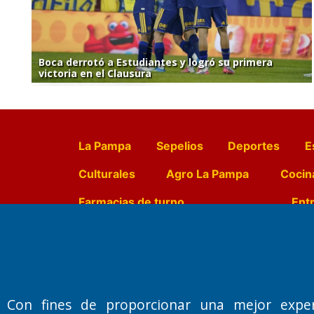
Boca derrotó a Estudiantes y logró su primera
victoria en el Clausura
La Pampa
Sepelios
Deportes
E
Culturales
Agro La Pampa
Cocin
Farmacias de turno
Entr
Fundado por el
Doctor Antonio 
Primera edición: Domingo 3 de May
Con fines de proporcionar una mejor expe
Miembro de ADIRA,ADEPA y CPPAL