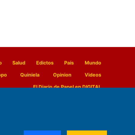
o
Salud
Edictos
País
Mundo
opo
Quiniela
Opinion
Videos
El Diario de Papel en DIGITAL
e Contenidos:
Nemesio
ración,