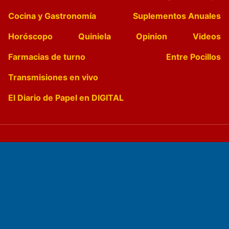
Cocina y Gastronomía
Suplementos Anuales
Horóscopo
Quiniela
Opinion
Videos
Farmacias de turno
Entre Pocillos
Transmisiones en vivo
El Diario de Papel en DIGITAL