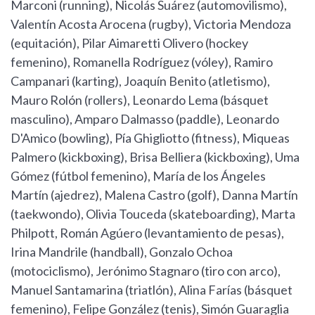
Marconi (running), Nicolás Suárez (automovilismo),
Valentín Acosta Arocena (rugby), Victoria Mendoza
(equitación), Pilar Aimaretti Olivero (hockey
femenino), Romanella Rodríguez (vóley), Ramiro
Campanari (karting), Joaquín Benito (atletismo),
Mauro Rolón (rollers), Leonardo Lema (básquet
masculino), Amparo Dalmasso (paddle), Leonardo
D'Amico (bowling), Pía Ghigliotto (fitness), Miqueas
Palmero (kickboxing), Brisa Belliera (kickboxing), Uma
Gómez (fútbol femenino), María de los Ángeles
Martín (ajedrez), Malena Castro (golf), Danna Martín
(taekwondo), Olivia Touceda (skateboarding), Marta
Philpott, Román Agúero (levantamiento de pesas),
Irina Mandrile (handball), Gonzalo Ochoa
(motociclismo), Jerónimo Stagnaro (tiro con arco),
Manuel Santamarina (triatlón), Alina Farías (básquet
femenino), Felipe González (tenis), Simón Guaraglia