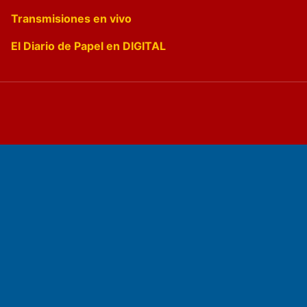
Transmisiones en vivo
El Diario de Papel en DIGITAL
Fundado por el
Doctor Antonio Nemesio
Primera edición: Domingo 3 de Mayo de 1992
Miembro de ADIRA,ADEPA y CPPAL
Propietario: El Diario SRL
Director Periodístico: