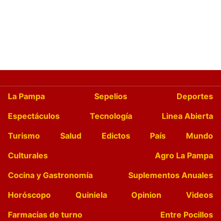
La Pampa
Sepelios
Deportes
Espectáculos
Tecnología
Linea Abierta
Turismo
Salud
Edictos
País
Mundo
Culturales
Agro La Pampa
Cocina y Gastronomía
Suplementos Anuales
Horóscopo
Quiniela
Opinion
Videos
Farmacias de turno
Entre Pocillos