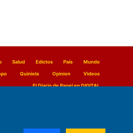
o
Salud
Edictos
País
Mundo
opo
Quiniela
Opinion
Videos
El Diario de Papel en DIGITAL
e Contenidos:
Nemesio
ración,