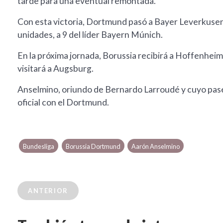
tarde para una eventual remontada.
Con esta victoria, Dortmund pasó a Bayer Leverkusen 
unidades, a 9 del líder Bayern Múnich.
En la próxima jornada, Borussia recibirá a Hoffenhei
visitará a Augsburg.
Anselmino, oriundo de Bernardo Larroudé y cuyo pase
oficial con el Dortmund.
Bundesliga
Borussia Dortmund
Aarón Anselmino
ANTERIOR