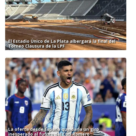
El Estadio Único de La Plata albergará la final del
Torneo Clausura de la LPF
La oferta desde España que daría un giro
inesperado al futuro del Cuti Romero