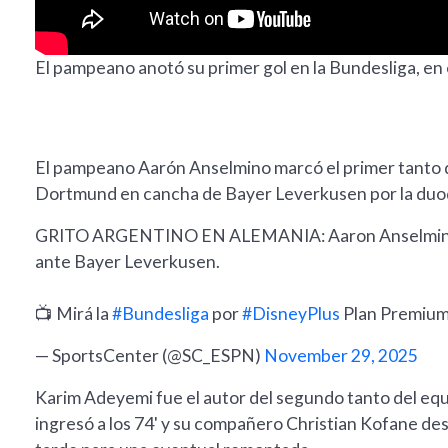
El pampeano anotó su primer gol en la Bundesliga, en 
El pampeano Aarón Anselmino marcó el primer tanto de
Dortmund en cancha de Bayer Leverkusen por la duod
GRITO ARGENTINO EN ALEMANIA: Aaron Anselmino ga
ante Bayer Leverkusen.
📺 Mirá la
#Bundesliga
por
#DisneyPlus
Plan Premiu
— SportsCenter (@SC_ESPN)
November 29, 2025
Karim Adeyemi fue el autor del segundo tanto del eq
ingresó a los 74' y su compañero Christian Kofane de