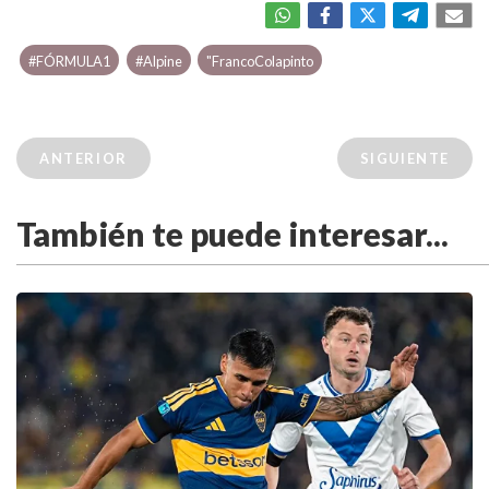
#FÓRMULA1
#Alpine
"FrancoColapinto
ANTERIOR
SIGUIENTE
También te puede interesar...