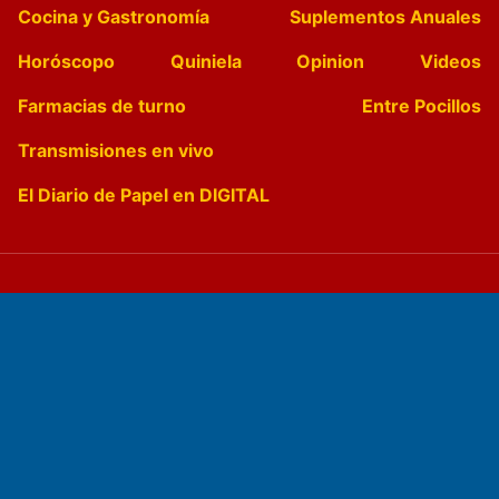
Cocina y Gastronomía
Suplementos Anuales
Horóscopo
Quiniela
Opinion
Videos
Farmacias de turno
Entre Pocillos
Transmisiones en vivo
El Diario de Papel en DIGITAL