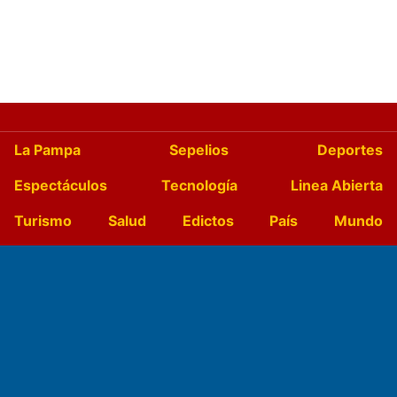
La Pampa
Sepelios
Deportes
Espectáculos
Tecnología
Linea Abierta
Turismo
Salud
Edictos
País
Mundo
Culturales
Agro La Pampa
Cocina y Gastronomía
Suplementos Anuales
Horóscopo
Quiniela
Opinion
Videos
Farmacias de turno
Entre Pocillos