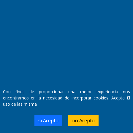
Transmisiones en vivo
El Diario de Papel en DIGITAL
Con fines de proporcionar una mejor experiencia nos
encontramos en la necesidad de incorporar cookies. Acepta El
Fundado por el
Doctor Antonio Nemesio
uso de las misma
Primera edición: Domingo 3 de Mayo de 1992
Miembro de ADIRA,ADEPA y CPPAL
Propietario: El Diario SRL
si Acepto
no Acepto
Director Periodístico:
Walter René Goñi