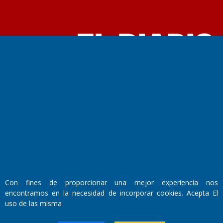
Fundado por el
Doctor Antonio Nemesio
Primera edición: Domingo 3 de Mayo de 1992
Miembro de ADIRA,ADEPA y CPPAL
Propietario: El Diario SRL
Director Periodístico:
Walter René Goñi
Con fines de proporcionar una mejor experiencia nos
Domicilio Legal: José Ingenieros 855,
encontramos en la necesidad de incorporar cookies. Acepta El
Santa Rosa, La Pampa.
uso de las misma
Número de Registro DNDA:
RL-2019-55551274-APN-DNDA#MJ