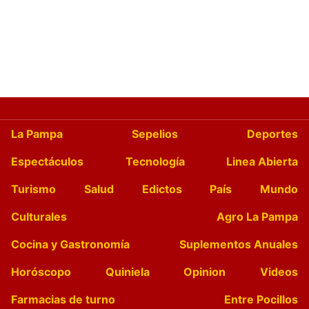
La Pampa
Sepelios
Deportes
Espectáculos
Tecnología
Linea Abierta
Turismo
Salud
Edictos
País
Mundo
Culturales
Agro La Pampa
Cocina y Gastronomía
Suplementos Anuales
Horóscopo
Quiniela
Opinion
Videos
Farmacias de turno
Entre Pocillos