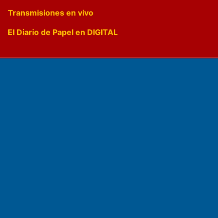
Transmisiones en vivo
El Diario de Papel en DIGITAL
Fundado por el
Doctor Antonio Nemesio
Primera edición: Domingo 3 de Mayo de 1992
Miembro de ADIRA,ADEPA y CPPAL
Propietario: El Diario SRL
Director Periodístico: