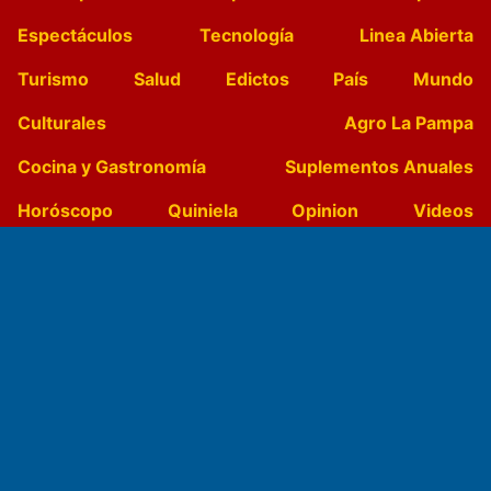
Espectáculos
Tecnología
Linea Abierta
Turismo
Salud
Edictos
País
Mundo
Culturales
Agro La Pampa
Cocina y Gastronomía
Suplementos Anuales
Horóscopo
Quiniela
Opinion
Videos
Farmacias de turno
Entre Pocillos
Transmisiones en vivo
El Diario de Papel en DIGITAL