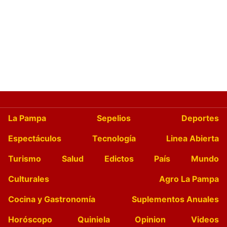
La Pampa
Sepelios
Deportes
Espectáculos
Tecnología
Linea Abierta
Turismo
Salud
Edictos
País
Mundo
Culturales
Agro La Pampa
Cocina y Gastronomía
Suplementos Anuales
Horóscopo
Quiniela
Opinion
Videos