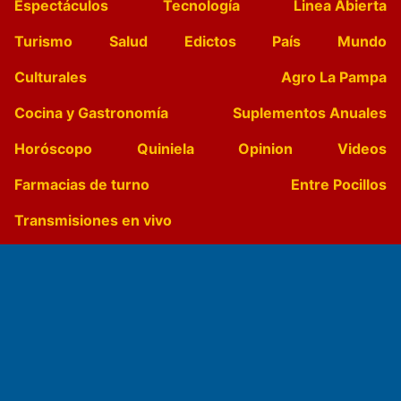
Espectáculos
Tecnología
Linea Abierta
Turismo
Salud
Edictos
País
Mundo
Culturales
Agro La Pampa
Cocina y Gastronomía
Suplementos Anuales
Horóscopo
Quiniela
Opinion
Videos
Farmacias de turno
Entre Pocillos
Transmisiones en vivo
El Diario de Papel en DIGITAL