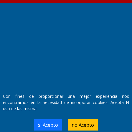
Fundado por el
Doctor Antonio Nemesio
Primera edición: Domingo 3 de Mayo de 1992
Miembro de ADIRA,ADEPA y CPPAL
Propietario: El Diario SRL
Director Periodístico:
Walter René Goñi
Con fines de proporcionar una mejor experiencia nos
encontramos en la necesidad de incorporar cookies. Acepta El
Domicilio Legal: José Ingenieros 855,
uso de las misma
Santa Rosa, La Pampa.
Número de Registro DNDA:
RL-2019-55551274-APN-DNDA#MJ
si Acepto
no Acepto
Edición #
7256