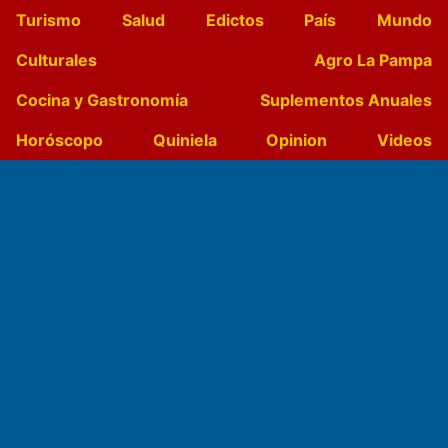
Turismo
Salud
Edictos
País
Mundo
Culturales
Agro La Pampa
Cocina y Gastronomía
Suplementos Anuales
Horóscopo
Quiniela
Opinion
Videos
Farmacias de turno
Entre Pocillos
Transmisiones en vivo
El Diario de Papel en DIGITAL