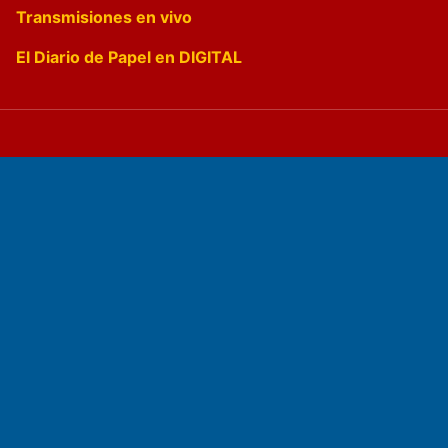
Transmisiones en vivo
El Diario de Papel en DIGITAL
Fundado por el
Doctor Antonio Nemesio
Primera edición: Domingo 3 de Mayo de 1992
Miembro de ADIRA,ADEPA y CPPAL
Propietario: El Diario SRL
Director Periodístico: