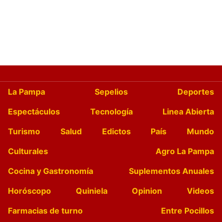
La Pampa
Sepelios
Deportes
Espectáculos
Tecnología
Linea Abierta
Turismo
Salud
Edictos
País
Mundo
Culturales
Agro La Pampa
Cocina y Gastronomía
Suplementos Anuales
Horóscopo
Quiniela
Opinion
Videos
Farmacias de turno
Entre Pocillos