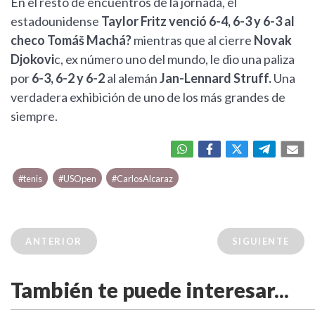
En el resto de encuentros de la jornada, el
estadounidense
Taylor Fritz venció 6-4, 6-3 y 6-3 al
checo Tomáš Machá?
mientras que al cierre
Novak
Djokovi
c, ex número uno del mundo, le dio una paliza
por
6-3, 6-2 y 6-2
al alemán
Jan-Lennard Struff.
Una
verdadera exhibición de uno de los más grandes de
siempre.
#tenis
#USOpen
#CarlosAlcaraz
ANTERIOR
SIGUIENTE
También te puede interesar...