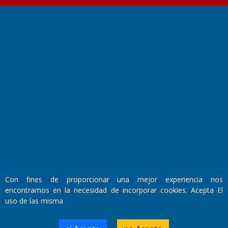
Fundado por el
Doctor Antonio Nemesio
Primera edición: Domingo 3 de Mayo de 1992
Miembro de ADIRA,ADEPA y CPPAL
Propietario: El Diario SRL
Director Periodístico:
Walter René Goñi
Con fines de proporcionar una mejor experiencia nos
encontramos en la necesidad de incorporar cookies. Acepta El
uso de las misma
Domicilio Legal: José Ingenieros 855,
Santa Rosa, La Pampa.
Número de Registro DNDA: