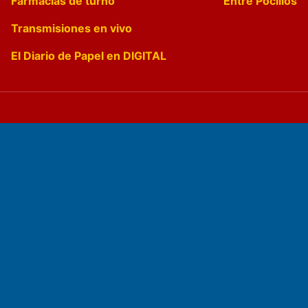
Farmacias de turno
Entre Pocillos
Transmisiones en vivo
El Diario de Papel en DIGITAL
Fundado por el
Doctor Antonio Nemesio
Primera edición: Domingo 3 de Mayo de 1992
Miembro de ADIRA,ADEPA y CPPAL
Propietario: El Diario SRL