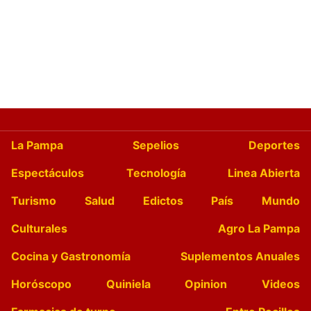
La Pampa
Sepelios
Deportes
Espectáculos
Tecnología
Linea Abierta
Turismo
Salud
Edictos
País
Mundo
Culturales
Agro La Pampa
Cocina y Gastronomía
Suplementos Anuales
Horóscopo
Quiniela
Opinion
Videos