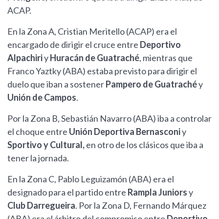
ACAP.
En la Zona A, Cristian Meritello (ACAP) era el
encargado de dirigir el cruce entre
Deportivo
Alpachiri
y
Huracán de Guatraché
, mientras que
Franco Yaztky (ABA) estaba previsto para dirigir el
duelo que iban a sostener
Pampero de Guatraché
y
Unión de Campos
.
Por la Zona B, Sebastián Navarro (ABA) iba a controlar
el choque entre
Unión Deportiva Bernasconi
y
Sportivo y Cultural,
en otro de los clásicos que iba a
tener la jornada.
En la Zona C, Pablo Leguizamón (ABA) era el
designado para el partido entre
Rampla Juniors
y
Club Darregueira
. Por la Zona D, Fernando Márquez
(ABA) era el árbitro del compromiso entre
Deportivo