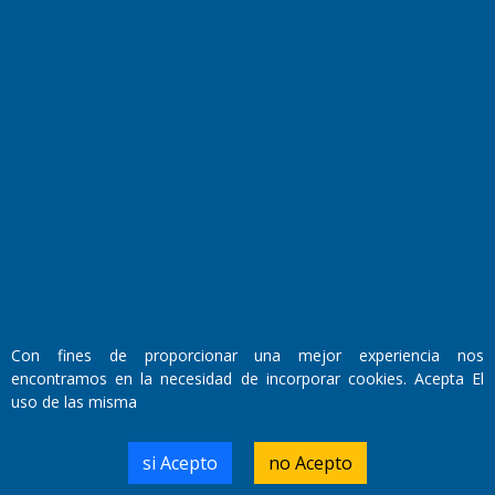
Fundado por el
Doctor Antonio Nemesio
Primera edición: Domingo 3 de Mayo de 1992
Miembro de ADIRA,ADEPA y CPPAL
Propietario: El Diario SRL
Director Periodístico:
Con fines de proporcionar una mejor experiencia nos
Walter René Goñi
encontramos en la necesidad de incorporar cookies. Acepta El
uso de las misma
Domicilio Legal: José Ingenieros 855,
si Acepto
no Acepto
Santa Rosa, La Pampa.
Número de Registro DNDA: