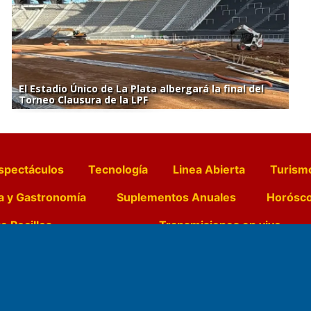
El Estadio Único de La Plata albergará la final del
Torneo Clausura de la LPF
spectáculos
Tecnología
Linea Abierta
Turism
a y Gastronomía
Suplementos Anuales
Horósc
e Pocillos
Transmisiones en vivo
Nemesio
Domicilio Legal: José Ingenieros 855,
Director General d