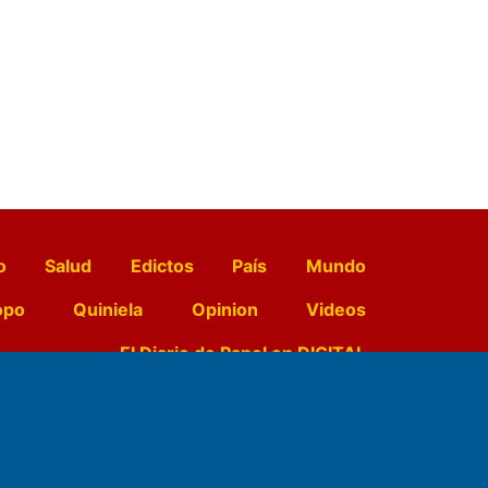
o
Salud
Edictos
País
Mundo
opo
Quiniela
Opinion
Videos
El Diario de Papel en DIGITAL
e Contenidos: