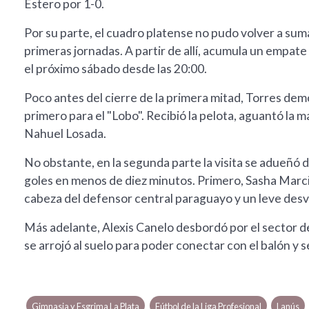
Estero por 1-0.
Por su parte, el cuadro platense no pudo volver a suma
primeras jornadas. A partir de allí, acumula un empate 
el próximo sábado desde las 20:00.
Poco antes del cierre de la primera mitad, Torres dem
primero para el "Lobo". Recibió la pelota, aguantó la 
Nahuel Losada.
No obstante, en la segunda parte la visita se adueñó d
goles en menos de diez minutos. Primero, Sasha Marcic
cabeza del defensor central paraguayo y un leve desví
Más adelante, Alexis Canelo desbordó por el sector d
se arrojó al suelo para poder conectar con el balón y s
Gimnasia y Esgrima La Plata
Fútbol de la Liga Profesional
Lanús