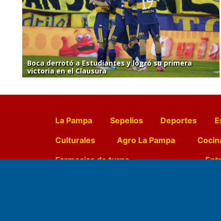
Boca derrotó a Estudiantes y logró su primera
victoria en el Clausura
La Pampa
Sepelios
Deportes
E
Culturales
Agro La Pampa
Cocin
Farmacias de turno
Entr
Fundado por el
Doctor Antonio 