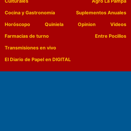
Culturales
Agro La Pampa
Cocina y Gastronomía
Suplementos Anuales
Horóscopo
Quiniela
Opinion
Videos
Farmacias de turno
Entre Pocillos
Transmisiones en vivo
El Diario de Papel en DIGITAL