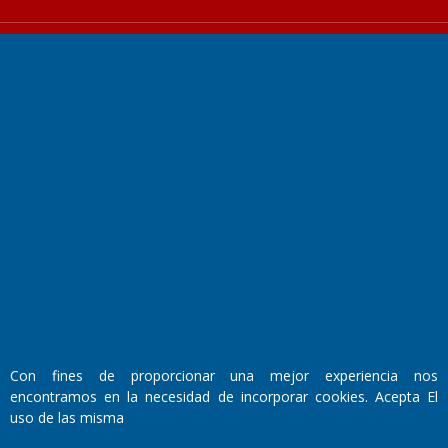
Fundado por el
Doctor Antonio Nemesio
Primera edición: Domingo 3 de Mayo de 1992
Miembro de ADIRA,ADEPA y CPPAL
Propietario: El Diario SRL
Director Periodístico:
Walter René Goñi
Con fines de proporcionar una mejor experiencia nos
encontramos en la necesidad de incorporar cookies. Acepta El
uso de las misma
Domicilio Legal: José Ingenieros 855,