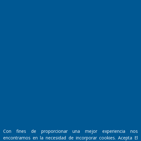
Farmacias de turno
Entre Pocillos
Transmisiones en vivo
El Diario de Papel en DIGITAL
Fundado por el
Doctor Antonio Nemesio
Con fines de proporcionar una mejor experiencia nos
Primera edición: Domingo 3 de Mayo de 1992
encontramos en la necesidad de incorporar cookies. Acepta El
Miembro de ADIRA,ADEPA y CPPAL