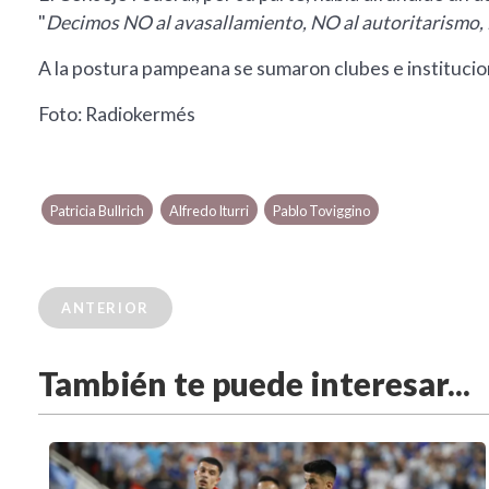
"
Decimos NO al avasallamiento, NO al autoritarismo, N
A la postura pampeana se sumaron clubes e institucione
Foto: Radiokermés
Patricia Bullrich
Alfredo Iturri
Pablo Toviggino
ANTERIOR
También te puede interesar...