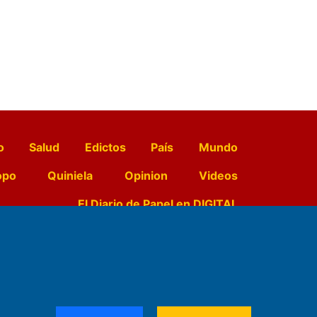
o
Salud
Edictos
País
Mundo
opo
Quiniela
Opinion
Videos
El Diario de Papel en DIGITAL
e Contenidos:
Nemesio
ración,