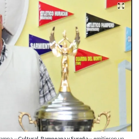
 Pampa
—Cultural, Pampeana y Sureña—
emitieron un