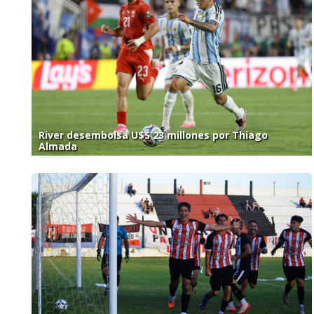
River desembolsa U$S 23 millones por Thiago
Almada