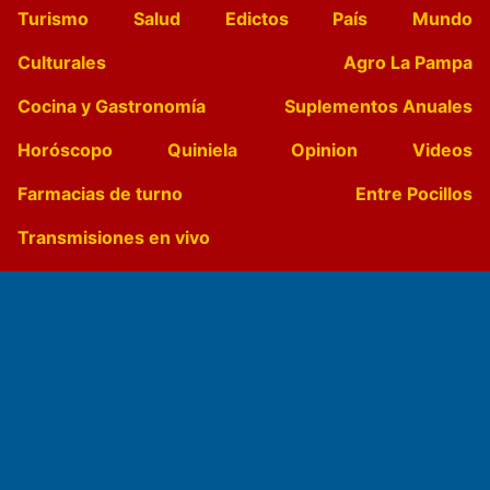
Turismo
Salud
Edictos
País
Mundo
Culturales
Agro La Pampa
Cocina y Gastronomía
Suplementos Anuales
Horóscopo
Quiniela
Opinion
Videos
Farmacias de turno
Entre Pocillos
Transmisiones en vivo
El Diario de Papel en DIGITAL