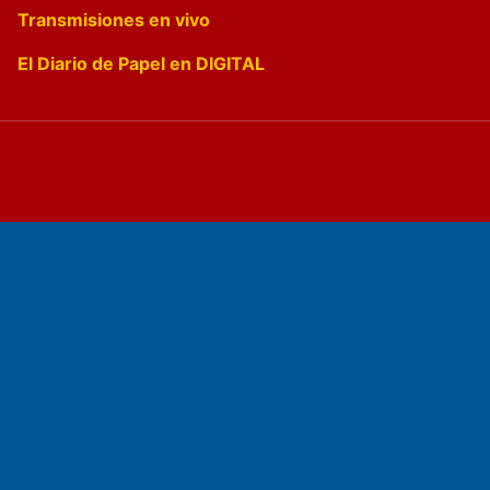
Transmisiones en vivo
El Diario de Papel en DIGITAL
Fundado por el
Doctor Antonio Nemesio
Primera edición: Domingo 3 de Mayo de 1992
Miembro de ADIRA,ADEPA y CPPAL
Propietario: El Diario SRL
Director Periodístico: