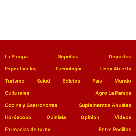
La Pampa
Sepelios
Deportes
Espectáculos
Tecnología
Linea Abierta
Turismo
Salud
Edictos
País
Mundo
Culturales
Agro La Pampa
Cocina y Gastronomía
Suplementos Anuales
Horóscopo
Quiniela
Opinion
Videos
Farmacias de turno
Entre Pocillos