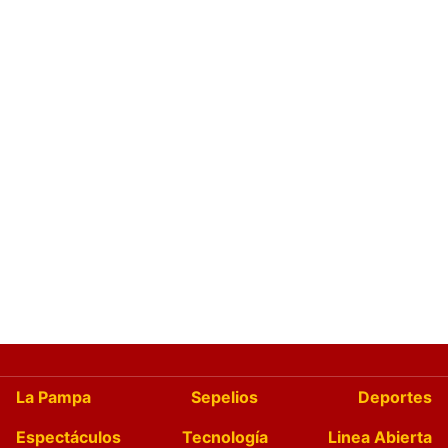
La Pampa
Sepelios
Deportes
Espectáculos
Tecnología
Linea Abierta