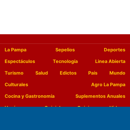
La Pampa
Sepelios
Deportes
Espectáculos
Tecnología
Linea Abierta
Turismo
Salud
Edictos
País
Mundo
Culturales
Agro La Pampa
Cocina y Gastronomía
Suplementos Anuales
Horóscopo
Quiniela
Opinion
Videos
Farmacias de turno
Entre Pocillos