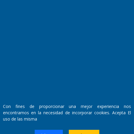
Transmisiones en vivo
El Diario de Papel en DIGITAL
Fundado por el
Doctor Antonio Nemesio
Con fines de proporcionar una mejor experiencia nos
Primera edición: Domingo 3 de Mayo de 1992
encontramos en la necesidad de incorporar cookies. Acepta El
Miembro de ADIRA,ADEPA y CPPAL
uso de las misma
Propietario: El Diario SRL
Director Periodístico:
Walter René Goñi