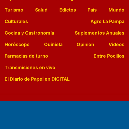
Turismo
Salud
Edictos
País
Mundo
Culturales
Agro La Pampa
Cocina y Gastronomía
Suplementos Anuales
Horóscopo
Quiniela
Opinion
Videos
Farmacias de turno
Entre Pocillos
Transmisiones en vivo
El Diario de Papel en DIGITAL