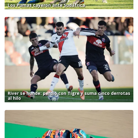
Los Pumas cayeron ante Sudáfrica
River se hunde: perdió con Tigre y suma cinco derrotas
al hilo