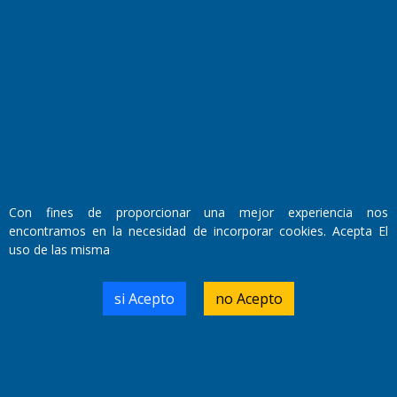
Fundado por el
Doctor Antonio Nemesio
Primera edición: Domingo 3 de Mayo de 1992
Miembro de ADIRA,ADEPA y CPPAL
Propietario: El Diario SRL
Director Periodístico:
Walter René Goñi
Con fines de proporcionar una mejor experiencia nos
encontramos en la necesidad de incorporar cookies. Acepta El
uso de las misma
Domicilio Legal: José Ingenieros 855,
Santa Rosa, La Pampa.
Número de Registro DNDA:
si Acepto
no Acepto
RL-2019-55551274-APN-DNDA#MJ
Edición #
7256
Fecha de Edición:
04/09/20
Fecha de Inicio: 19/10/2000