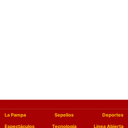
La Pampa
Sepelios
Deportes
Espectáculos
Tecnología
Linea Abierta