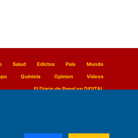
o
Salud
Edictos
País
Mundo
opo
Quiniela
Opinion
Videos
El Diario de Papel en DIGITAL
e Contenidos:
Nemesio
ración,