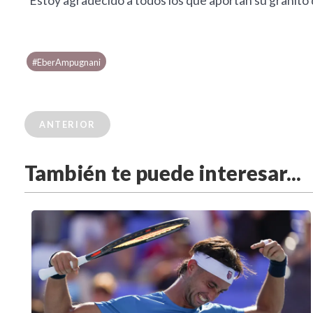
"Estoy agradecido a todos los que aportan su granito 
#EberAmpugnani
ANTERIOR
También te puede interesar...