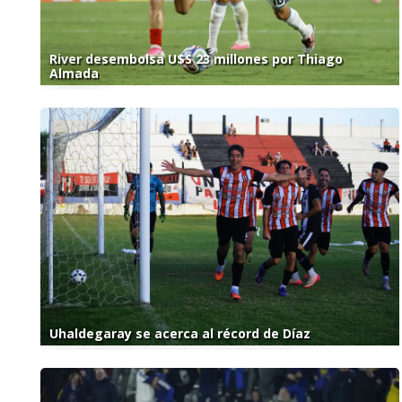
River desembolsa U$S 23 millones por Thiago
Almada
Uhaldegaray se acerca al récord de Díaz