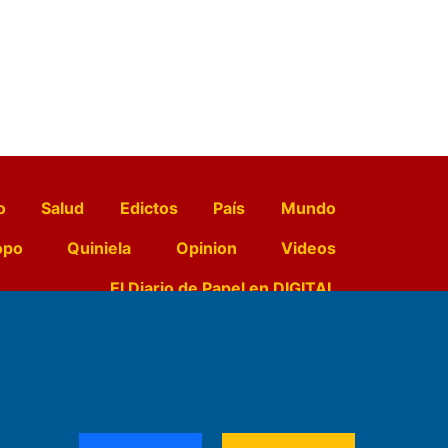
o
Salud
Edictos
País
Mundo
opo
Quiniela
Opinion
Videos
El Diario de Papel en DIGITAL
e Contenidos:
Nemesio
ración,